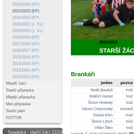
2023/2024 (KP)
2022/2023 (KP)
2021/2022 (KP)
2020/2021 (1. KL)
2019/2020 (1. KL)
2018/2019 (KP)
2022/2023
2017/2018 (KP)
STARŠÍ ŽÁC
2016/2017 (KP)
2015/2016 (KP)
2014/2015 (KP)
2013/2014 (KP)
Brankáři
2012/2013 (KP)
jméno
pozice
Mladší žáci
Starší přípravka
Matěj Baudyš
hráč
Vojtěch Hampl
hráč
Mladší přípravka
Šimon Hrobský
hráč
Mini přípravka
Václav Chejnovský
brankář
Starší páni
Daniel Křen
hráč
FOTTUR
Šimon Libich
hráč
Viktor Šitev
hráč
Soupiska - starší žáci 22/23
Legenda:
Z
- počet odchytaných zápasů;
MI