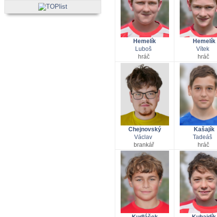
Hemelík
Hemelík
Luboš
Vítek
hráč
hráč
Chejnovský
Kašajík
Václav
Tadeáš
brankář
hráč
Kudláček
Kuhajdík