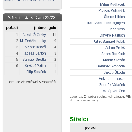
Milan Kudláček
Matyáš Kuhajdík
Šimon Libich
Střelci - starší žáci 22/23
Tran Manh Linh Nguyen
pořadí
jméno
gólů
Ihor Nitsa
1
Jakub Žďárský
11
Dmytro Pastuch
2
M. Poděbradský
9
Patrik Samuel Polák
3
Marek Beneš
4
Adam Prokš
4
Tadeáš Bartoň
3
Adam Runštuk
5
Samuel Špetla
2
Martin Slezák
6
Kryštof Petíra
1
Dominik Svoboda
Filip Souček
1
Jakub Škoda
Erik Tannhauser
CELKOVÉ POŘADÍ V SOUTĚŽI
Zdeněk Valášek
Matěj Vorlíček
Legenda:
Z
- počet odehraných zápasů;
MIN
žluté a červené karty.
Střelci
pořadí