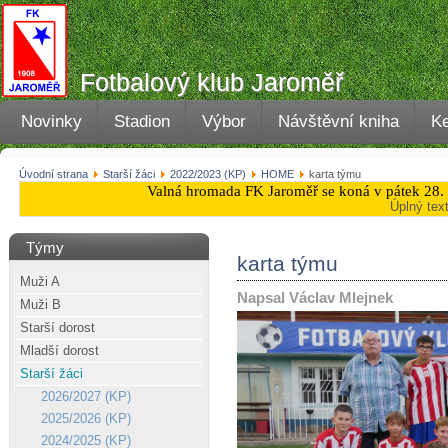
Fotbalový klub Jaroměř
Novinky
Stadion
Výbor
Návštěvní kniha
Ke
Úvodní strana
Starší žáci
2022/2023 (KP)
HOME
karta týmu
Valná hromada FK Jaroměř se koná v pátek 28. 
Úplný tex
Týmy
karta týmu
Muži A
Napsal Václav Mlejnek
Muži B
Starší dorost
Mladší dorost
Starší žáci
2026/2027 (KP)
2025/2026 (KP)
2024/2025 (KP)