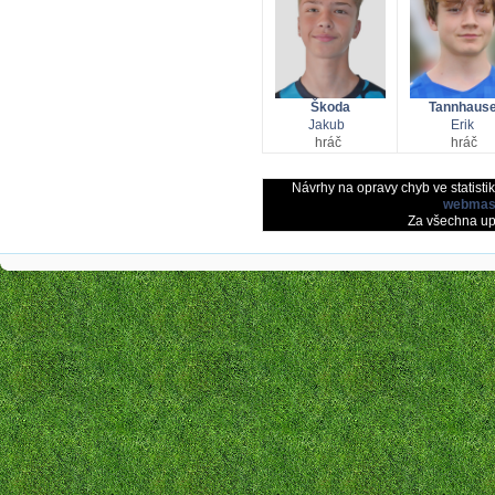
Škoda
Tannhause
Jakub
Erik
hráč
hráč
Návrhy na opravy chyb ve statisti
webmast
Za všechna u