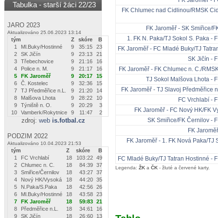
Tabulka - starší žáci 22/23
FK Chlumec nad Cidlinou/RMSK Cidl
JARO 2023
FK Jaroměř - SK Smiřice/F
Aktualizováno 25.06.2023 13:14
1. FK N. Paka/TJ Sokol S. Paka - 
tým
Z
skóre
B
1
Ml.Buky/Hostinné
9
35
:
15
23
FK Jaroměř - FC Mladé Buky/TJ Tatra
2
SK Jičín
9
23
:
13
21
SK Jičín - 
3
Třebechovice
9
21
:
16
16
4
Police n. M.
9
21
:
17
16
FK Jaroměř - FK Chlumec n. C./RMSK
5
FK Jaroměř
9
20
:
17
15
TJ Sokol Malšova Lhota - 
6
Č. Kostelec
9
32
:
36
15
FK Jaroměř - TJ Slavoj Předměřice
7
TJ Předměřice n.L.
9
21
:
20
14
8
Malšova Lhota
9
28
:
22
10
FC Vrchlabí - 
9
Týniště n. O.
9
20
:
29
3
FK Jaroměř - FC Nový HK/FK Vy
10
Vamberk/Rokytnice
9
11
:
47
2
zdroj:
web
is.fotbal.cz
SK Smiřice/FK Černilov - 
FK Jaroměř 
PODZIM 2022
FK Jaroměř - 1. FK Nová Paka/TJ 
Aktualizováno 10.04.2023 21:53
tým
Z
skóre
B
1
FC Vrchlabí
18
103
:
22
49
FC Mladé Buky/TJ Tatran Hostinné - 
2
Chlumec n. C.
18
84
:
39
37
Legenda:
ŽK
a
ČK
- žluté a červené karty.
3
Smiřice/Černilov
18
43
:
27
37
4
Nový HK/Vysoká
18
44
:
20
35
5
N.Paka/S.Paka
18
42
:
56
26
6
Ml.Buky/Hostinné
18
43
:
58
23
7
FK Jaroměř
18
59
:
83
21
8
Předměřice n.L.
18
34
:
61
16
9
SK Jičín
18
26
:
60
13