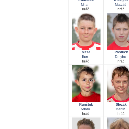
Milan
Matyáš
hráč
hráč
Nitsa
Pastuch
Ihor
Dmytro
hráč
hráč
Runštuk
Slezák
Adam
Martin
hráč
hráč