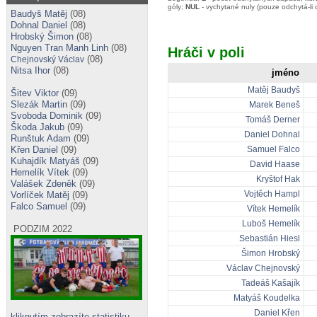
góly;
NUL
- vychytané nuly (pouze odchytá-li 
Baudyš Matěj
(08)
Dohnal Daniel
(08)
Hrobský Šimon
(08)
Nguyen Tran Manh Linh
(08)
Hráči v poli
(08)
Chejnovský Václav
Nitsa Ihor
(08)
jméno
Matěj Baudyš
Šitev Viktor
(09)
Slezák Martin
(09)
Marek Beneš
Svoboda Dominik
(09)
Tomáš Derner
Škoda Jakub
(09)
Daniel Dohnal
Runštuk Adam
(09)
Křen Daniel
(09)
Samuel Falco
Kuhajdík Matyáš
(09)
David Haase
Hemelík Vítek
(09)
Kryštof Hak
Valášek Zdeněk
(09)
Vojtěch Hampl
Vorlíček Matěj
(09)
Falco Samuel
(09)
Vítek Hemelík
Luboš Hemelík
PODZIM 2022
Sebastián Hiesl
Šimon Hrobský
Václav Chejnovský
Tadeáš Kašajík
Matyáš Koudelka
Daniel Křen
kliknutím zobrazíte statistiku