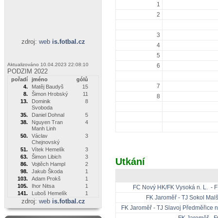
1
2
3
zdroj:
web
is.fotbal.cz
4
5
Aktualizováno 10.04.2023 22:08:10
6
PODZIM 2022
pořadí
jméno
gólů
7
4.
Matěj Baudyš
15
8.
Šimon Hrobský
11
8
13.
Dominik
8
Svoboda
35.
Daniel Dohnal
5
38.
Nguyen Tran
4
Manh Linh
50.
Václav
3
Chejnovský
51.
Vítek Hemelík
3
63.
Šimon Libich
3
Utkání
86.
Vojtěch Hampl
2
98.
Jakub Škoda
1
103.
Adam Prokš
1
105.
Ihor Nitsa
1
FC Nový HK/FK Vysoká n. L. - 
141.
Luboš Hemelík
1
FK Jaroměř - TJ Sokol Mal
zdroj:
web
is.fotbal.cz
FK Jaroměř - TJ Slavoj Předměřice
FK Jaroměř - F