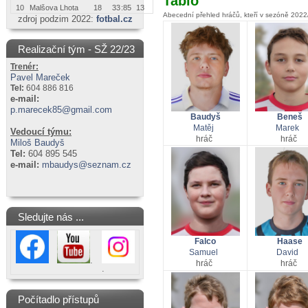
Tablo
10
Malšova Lhota
18
33
:
85
13
Abecední přehled hráčů, kteří v sezóně 2022
zdroj podzim 2022:
fotbal.cz
Realizační tým - SŽ 22/23
Trenér:
Pavel Mareček
Tel:
604 886 816
e-mail:
p.marecek85@gmail.com
Baudyš
Beneš
Matěj
Marek
Vedoucí týmu:
hráč
hráč
Miloš Baudyš
Tel:
604 895 545
e-mail:
mbaudys@seznam.cz
Sledujte nás ...
Haase
Falco
David
Samuel
.
hráč
hráč
.
Počítadlo přístupů