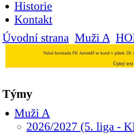
Historie
Kontakt
Úvodní strana
Muži A
HO
Valná hromada FK Jaroměř se koná v pátek 28. s
Úplný text
Týmy
Muži A
2026/2027 (5. liga - K