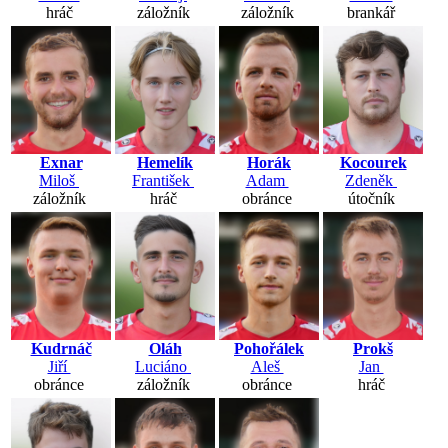
hráč
záložník
záložník
brankář
Exnar
Hemelík
Horák
Kocourek
Miloš
František
Adam
Zdeněk
záložník
hráč
obránce
útočník
Kudrnáč
Oláh
Pohořálek
Prokš
Jiří
Luciáno
Aleš
Jan
obránce
záložník
obránce
hráč