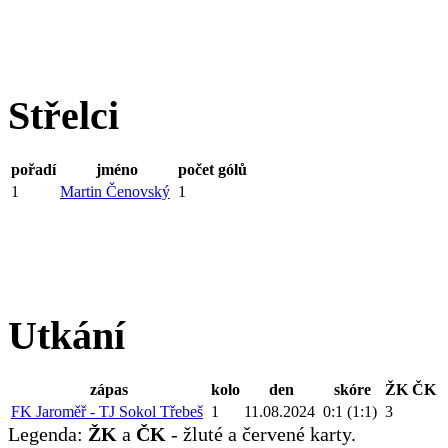
Střelci
pořadí
jméno
počet gólů
1
Martin Čenovský
1
Utkání
zápas
kolo
den
skóre
ŽK
ČK
FK Jaroměř - TJ Sokol Třebeš
1
11.08.2024
0:1 (1:1)
3
Legenda:
ŽK
a
ČK
- žluté a červené karty.