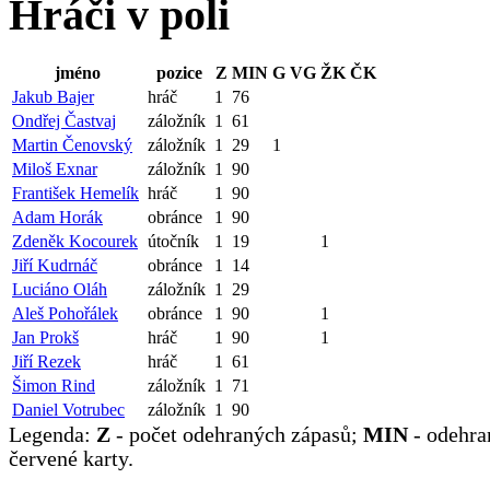
Hráči v poli
jméno
pozice
Z
MIN
G
VG
ŽK
ČK
Jakub Bajer
hráč
1
76
Ondřej Častvaj
záložník
1
61
Martin Čenovský
záložník
1
29
1
Miloš Exnar
záložník
1
90
František Hemelík
hráč
1
90
Adam Horák
obránce
1
90
Zdeněk Kocourek
útočník
1
19
1
Jiří Kudrnáč
obránce
1
14
Luciáno Oláh
záložník
1
29
Aleš Pohořálek
obránce
1
90
1
Jan Prokš
hráč
1
90
1
Jiří Rezek
hráč
1
61
Šimon Rind
záložník
1
71
Daniel Votrubec
záložník
1
90
Legenda:
Z
- počet odehraných zápasů;
MIN
- odehra
červené karty.