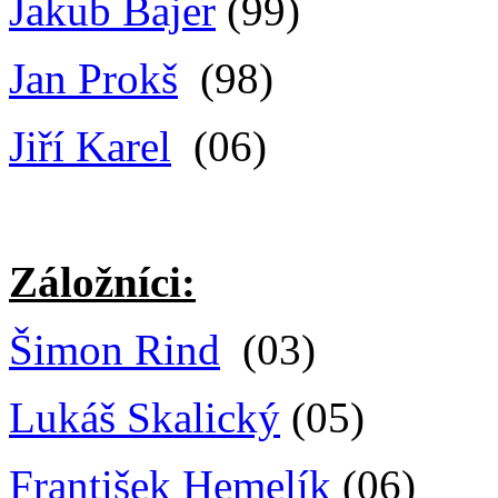
Jakub Bajer
(99)
Jan Prokš
(98)
Jiří Karel
(06)
Záložníci:
Šimon Rind
(03)
Lukáš Skalický
(05)
František Hemelík
(06)