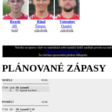
Rezek
Rind
Votrubec
Jiří
Šimon
Daniel
hráč
záložník
záložník
Návrhy na opravy chyb ve statistikách nebo kartách hráčů zasílejte prosím na mail
webmaster@fotbaljaromer.cz
Za všechna upozornění předem děkujeme.
PLÁNOVANÉ ZÁPASY
NEDĚLE
09.08.
17:00
muži
FK Jaroměř
A
FC Spartak Rychnov ...
PONDĚLÍ
10.08.
17:00
SD
FK Jaroměř U-19