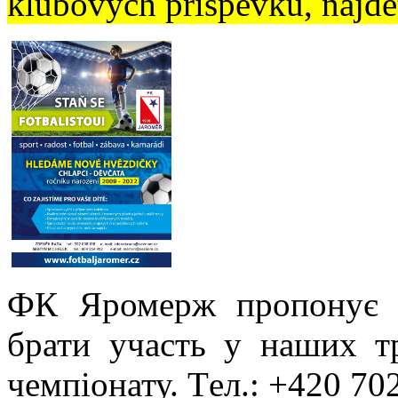
klubových příspěvků, najd
ФК Яромерж пропонує 
брати участь у наших т
чемпіонату. Tел.: +420 70