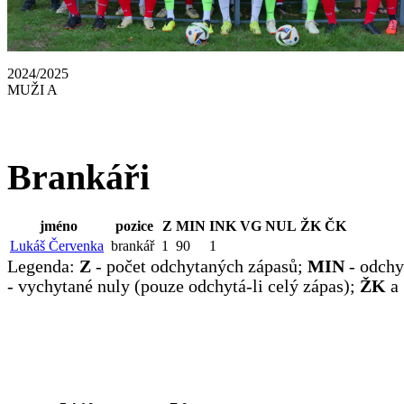
2024/2025
MUŽI A
Brankáři
jméno
pozice
Z
MIN
INK
VG
NUL
ŽK
ČK
Lukáš Červenka
brankář
1
90
1
Legenda:
Z
- počet odchytaných zápasů;
MIN
- odchy
- vychytané nuly (pouze odchytá-li celý zápas);
ŽK
a