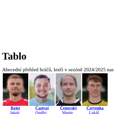
Tablo
Abecední přehled hráčů, kteří v sezóně 2024/2025 na
Bajer
Častvaj
Čenovský
Červenka
Jakub
Ondřej
Martin
Lukáš