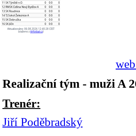
we
Realizační tým - muži A 2
Trenér:
Jiří Poděbradský