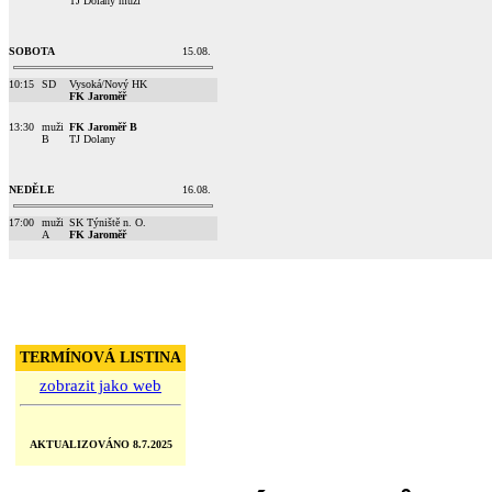
TJ Dolany muži
SOBOTA
15.08.
10:15
SD
Vysoká/Nový HK
FK Jaroměř
13:30
muži
FK Jaroměř B
B
TJ Dolany
NEDĚLE
16.08.
17:00
muži
SK Týniště n. O.
A
FK Jaroměř
TERMÍNOVÁ LISTINA
zobrazit jako web
AKTUALIZOVÁNO 8.7.2025