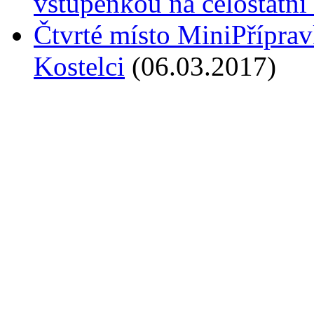
vstupenkou na celostátní 
Čtvrté místo MiniPříprav
Kostelci
(06.03.2017)