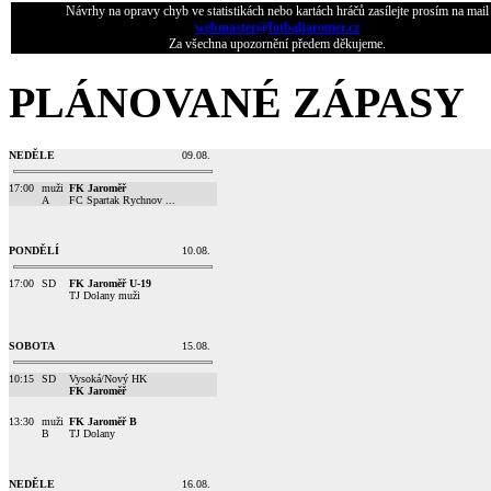
Návrhy na opravy chyb ve statistikách nebo kartách hráčů zasílejte prosím na mail
webmaster@fotbaljaromer.cz
Za všechna upozornění předem děkujeme.
PLÁNOVANÉ ZÁPASY
NEDĚLE
09.08.
17:00
muži
FK Jaroměř
A
FC Spartak Rychnov ...
PONDĚLÍ
10.08.
17:00
SD
FK Jaroměř U-19
TJ Dolany muži
SOBOTA
15.08.
10:15
SD
Vysoká/Nový HK
FK Jaroměř
13:30
muži
FK Jaroměř B
B
TJ Dolany
NEDĚLE
16.08.