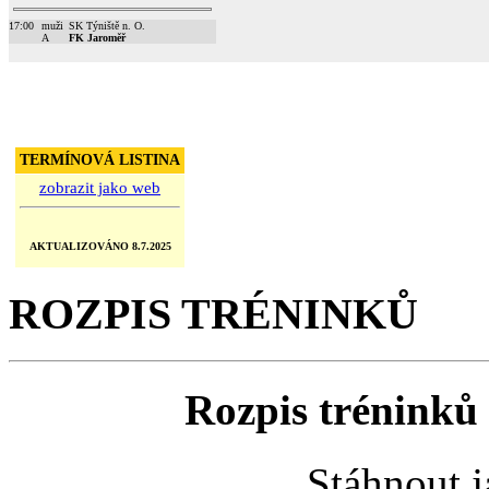
17:00
muži
SK Týniště n. O.
A
FK Jaroměř
TERMÍNOVÁ LISTINA
zobrazit jako web
AKTUALIZOVÁNO 8.7.2025
ROZPIS TRÉNINKŮ
Rozpis tréninků 
Stáhnout 