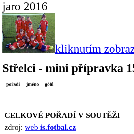
jaro 2016
kliknutím zobrazí
Střelci - mini přípravka 1
pořadí
jméno
gólů
CELKOVÉ POŘADÍ V SOUTĚŽI
zdroj:
web
is.fotbal.cz