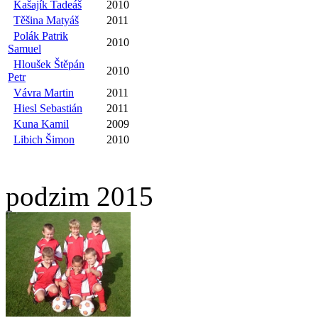
Kašajík Tadeáš
2010
Těšina Matyáš
2011
Polák Patrik
2010
Samuel
Hloušek Štěpán
2010
Petr
Vávra Martin
2011
Hiesl Sebastián
2011
Kuna Kamil
2009
Libich Šimon
2010
podzim 2015