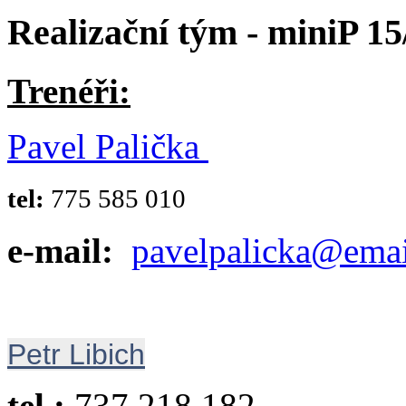
Realizační tým - miniP 15
Trenéři:
Pavel Palička
tel:
775 585 010
e-mail:
pavelpalicka@emai
Petr Libich
tel.:
737 218 182