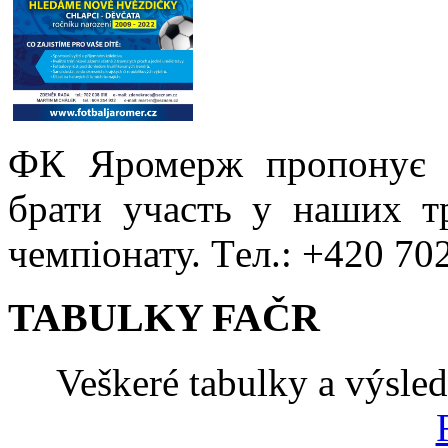
ФК Яромерж пропонує 
брати участь у наших т
чемпіонату. Tел.: +420 70
TABULKY FAČR
Veškeré tabulky a výsle