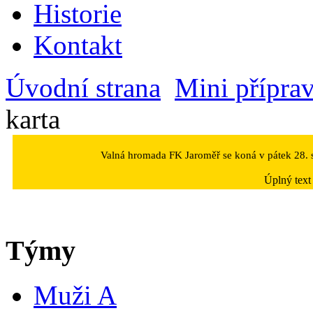
Historie
Kontakt
Úvodní strana
Mini přípra
karta
Valná hromada FK Jaroměř se koná v pátek 28. s
Úplný text
Týmy
Muži A