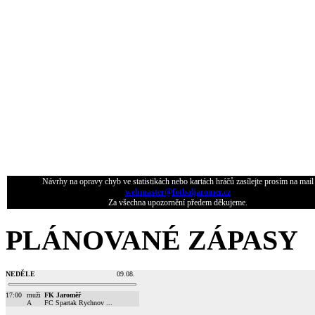
Návrhy na opravy chyb ve statistikách nebo kartách hráčů zasílejte prosím na mail
webmaster@fotbaljaromer.cz
Za všechna upozornění předem děkujeme.
PLÁNOVANÉ ZÁPASY
NEDĚLE
09.08.
17:00
muži
FK Jaroměř
A
FC Spartak Rychnov ...