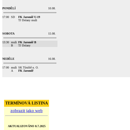
PONDĚLÍ
10.08.
17:00
SD
FK Jaroměř U-19
TJ Dolany muži
SOBOTA
15.08.
13:30
muži
FK Jaroměř B
B
TJ Dolany
NEDĚLE
16.08.
17:00
muži
SK Týniště n. O.
A
FK Jaroměř
TERMÍNOVÁ LISTINA
zobrazit jako web
AKTUALIZOVÁNO 8.7.2025