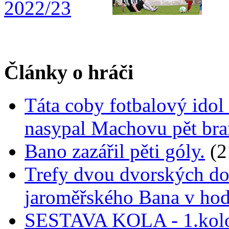
Články o hráči
Táta coby fotbalový idol 
nasypal Machovu pět br
Bano zazářil pěti góly.
(2
Trefy dvou dvorských do
jaroměřského Bana v ho
SESTAVA KOLA - 1.kolo 