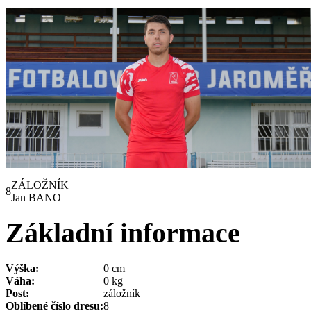
ZÁLOŽNÍK
8
Jan BANO
Základní informace
Výška:
0 cm
Váha:
0 kg
Post:
záložník
Oblíbené číslo dresu:
8