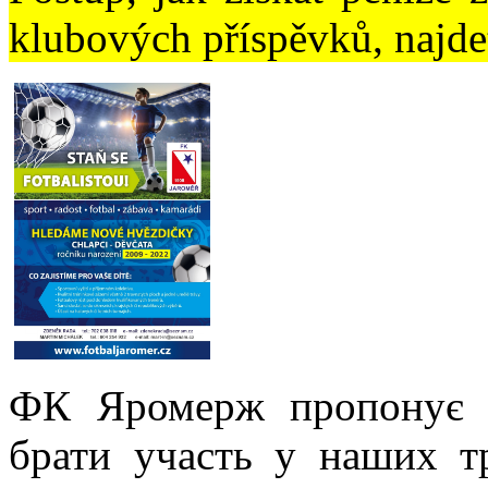
klubových příspěvků, najd
ФК Яромерж пропонує 
брати участь у наших т