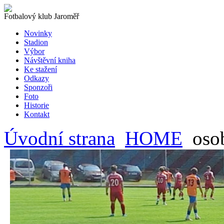
Fotbalový klub Jaroměř
Novinky
Stadion
Výbor
Návštěvní kniha
Ke stažení
Odkazy
Sponzoři
Foto
Historie
Kontakt
Úvodní strana
HOME
oso