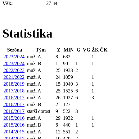
Věk:
27 let
Statistika
Sezóna
Tým
Z
MIN
G
VG
ŽK
ČK
2023/2024
muži A
8
682
1
2023/2024
muži B
1
90
1
1
2022/2023
muži A
25
1933
2
2021/2022
muži A
24
1059
1
2018/2019
muži A
15
1040
3
1
2017/2018
muži A
25
1525
6
1
2016/2017
muži A
26
1927
6
3
2016/2017
muži B
2
127
2016/2017
starší dorost
9
522
3
2015/2016
muži A
29
1932
1
2015/2016
muži B
6
440
1
1
2014/2015
muži A
12
551
2
2014/2015
muži B
10
470
2