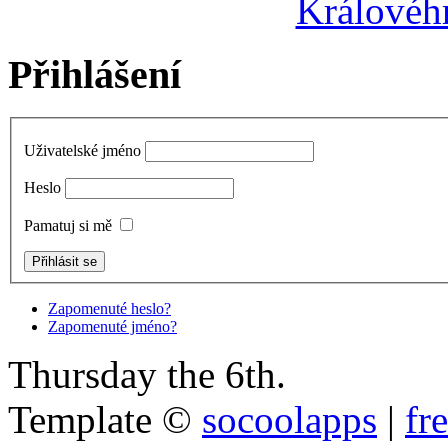
Královéh
Přihlášení
Uživatelské jméno
Heslo
Pamatuj si mě
Zapomenuté heslo?
Zapomenuté jméno?
Thursday the 6th.
Template ©
socoolapps
|
fr