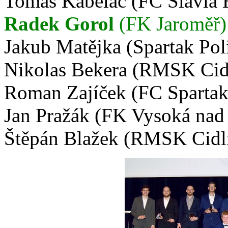
Tomáš Kabeláč (FC Slavia 
Radek Gorol
(FK Jaroměř)
Jakub Matějka (Spartak Pol
Nikolas Bekera (RMSK Cid
Roman Zajíček (FC Sparta
Jan Pražák (FK Vysoká na
Štěpán Blažek (RMSK Cidl