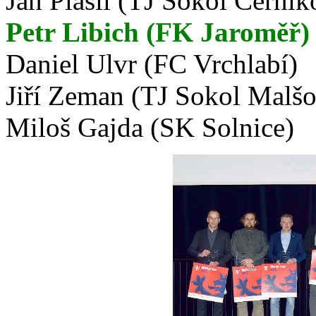
Jan Plašil (TJ Sokol Černík
Petr Libich (FK Jaroměř)
Daniel Ulvr (FC Vrchlabí)
Jiří Zeman (TJ Sokol Malš
Miloš Gajda (SK Solnice)