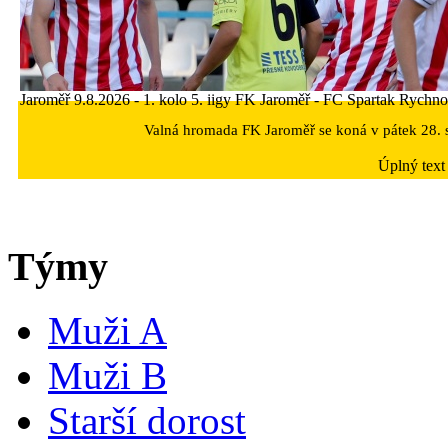
Jaroměř 9.8.2026 - 1. kolo 5. iigy FK Jaroměř - FC Spartak Rychn
Valná hromada FK Jaroměř se koná v pátek 28. s
Úplný text
Týmy
Muži A
Muži B
Starší dorost