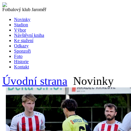
Fotbalový klub Jaroměř
Novinky
Stadion
Výbor
Návštěvní kniha
Ke stažení
Odkazy
Sponzoři
Foto
Historie
Kontakt
Úvodní strana
Novinky