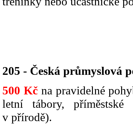
tréninky nebo účastnické po
205 - Česká průmyslová p
500 Kč
na pravidelné pohyb
letní tábory, příměstské
v přírodě).