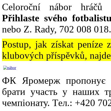
Celoroční nábor hráčů 
Přihlaste svého fotbalist
nebo Z. Rady, 702 008 018
Postup, jak získat peníze 
klubových příspěvků, najd
ФК Яромерж пропонує 
брати участь у наших т
чемпіонату. Tел.: +420 70