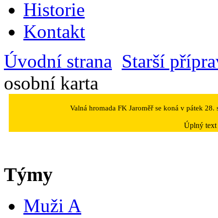
Historie
Kontakt
Úvodní strana
Starší přípr
osobní karta
Valná hromada FK Jaroměř se koná v pátek 28. s
Úplný text
Týmy
Muži A