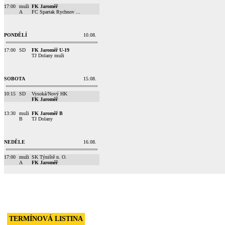
17:00
muži
FK Jaroměř
A
FC Spartak Rychnov ...
PONDĚLÍ
10.08.
17:00
SD
FK Jaroměř U-19
TJ Dolany muži
SOBOTA
15.08.
10:15
SD
Vysoká/Nový HK
FK Jaroměř
13:30
muži
FK Jaroměř B
B
TJ Dolany
NEDĚLE
16.08.
17:00
muži
SK Týniště n. O.
A
FK Jaroměř
TERMÍNOVÁ LISTINA