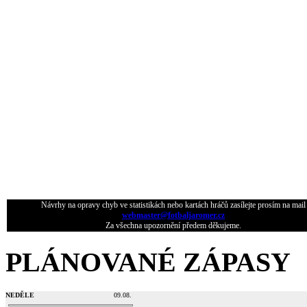
Návrhy na opravy chyb ve statistikách nebo kartách hráčů zasílejte prosím na mail
webmaster@fotbaljaromer.cz
Za všechna upozornění předem děkujeme.
PLÁNOVANÉ ZÁPASY
NEDĚLE
09.08.