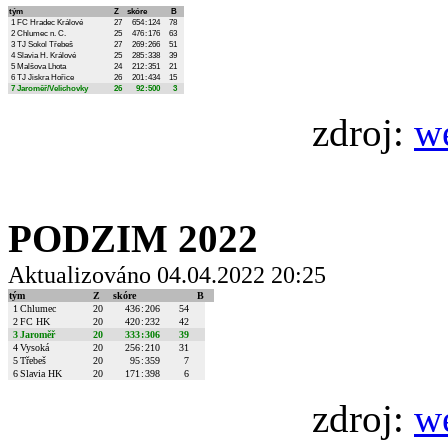
tým
Z
skóre
B
1
FC Hradec Králové
27
654
:
124
78
2
Chlumec n. C.
25
476
:
176
63
3
TJ Sokol Třebeš
27
269
:
266
51
4
Slavia H. Králové
25
285
:
338
39
5
Malšova Lhota
24
212
:
351
21
6
TJ Jiskra Hořice
26
201
:
434
15
7
Jaroměř/Velichovky
26
92
:
500
3
zdroj:
w
PODZIM 2022
Aktualizováno 04.04.2022 20:25
tým
Z
skóre
B
1
Chlumec
20
436
:
206
54
2
FC HK
20
420
:
232
42
3
Jaroměř
20
333
:
306
39
4
Vysoká
20
256
:
210
31
5
Třebeš
20
95
:
359
7
6
Slavia HK
20
171
:
398
6
zdroj:
w